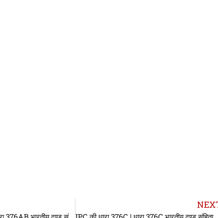
NEX
IPC की धारा 376AB | धारा 376AB भारतीय दण्ड संहिता | IPC Section 376AB In Hindi
IPC की धारा 376C | धारा 376C भारतीय दण्ड स