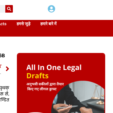
Acts
हमसे जुड़े
हमारे बारे में
76B
T
ंहिता | IPC Section 376C In Hindi
पृथक्
स से,
ण्डित