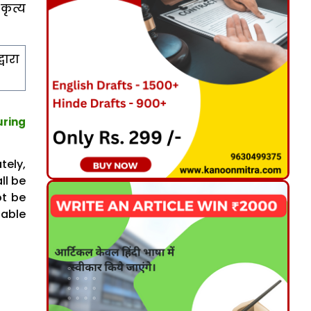
कृत्य
वारा
ring
tely,
ll be
ot be
iable