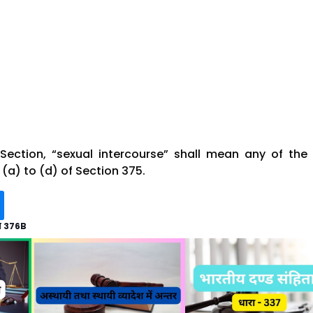
s Section, “sexual intercourse” shall mean any of the
(a) to (d) of Section 375.
ा 376B