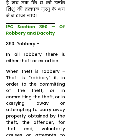
है जब तक कि य को उसके
शिशु की तत्काल मृत्यु के भय
में न डाला जाए।
IPC Section 390 — Of
Robbery and Dacoity
390. Robbery –
In all robbery there is
either theft or extortion.
When theft is robbery –
Theft is “robbery” if, in
order to the committing
of the theft, or in
committing the theft, or in
carrying away or
attempting to carry away
property obtained by the
theft, the offender, for
that end, voluntarily
causes or attempts to