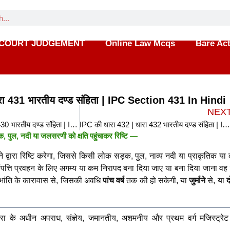
COURT JUDGEMENT
Online Law Mcqs
Bare Ac
रा 431 भारतीय दण्ड संहिता | IPC Section 431 In Hindi
NEX
IPC की धारा 430 | धारा 430 भारतीय दण्ड संहिता | IPC Section 430 In Hindi
IPC की धारा 432 | धारा 432 भारतीय दण्ड संहिता | IPC Section 432 In Hin
पुल, नदी या जलसरणी को क्षति पहुंचाकर रिष्टि —
 द्वारा रिष्टि करेगा, जिससे किसी लोक सड़क, पुल, नाव्य नदी या प्राकृतिक या 
पत्ति प्रवहन के लिए अगम्य या कम निरापद बना दिया जाए या बना दिया जाना वह स
ी भांति के कारावास से, जिसकी अवधि
पांच वर्ष
तक की हो सकेगी, या
जुर्माने
से, या
द
ा के अधीन अपराध, संज्ञेय, जमानतीय, अशमनीय और प्रथम वर्ग मजिस्ट्रेट द