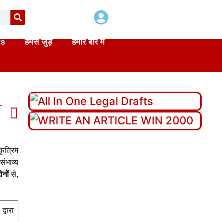
ts
हमसे जुड़े
हमारे बारे में
T
di
कृत्रिम
ंभाव्य
ोनों
से,
्वारा