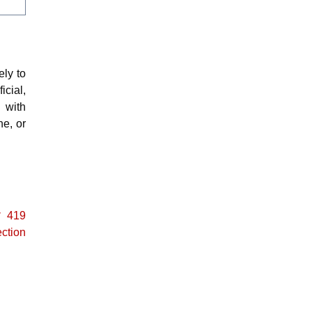
ly to
icial,
 with
ne, or