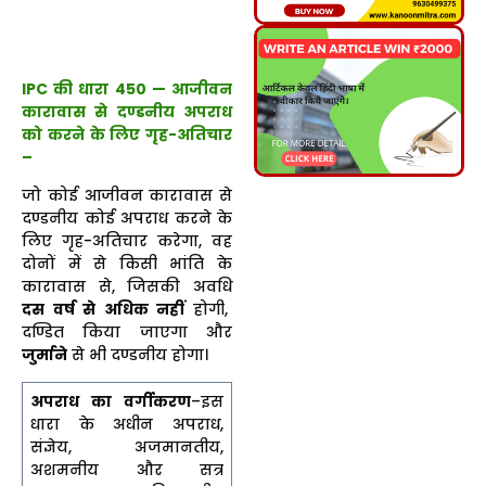
IPC की धारा 450 — आजीवन
कारावास से दण्डनीय अपराध
को करने के लिए गृह-अतिचार
–
जो कोई आजीवन कारावास से
दण्डनीय कोई अपराध करने के
लिए गृह-अतिचार करेगा, वह
दोनों में से किसी भांति के
कारावास से, जिसकी अवधि
दस वर्ष से अधिक नहीं
होगी,
दण्डित किया जाएगा और
जुर्माने
से भी दण्डनीय होगा।
अपराध का वर्गीकरण
–इस
धारा के अधीन अपराध,
संज्ञेय, अजमानतीय,
अशमनीय और सत्र