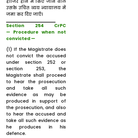
हाजिर होने में किए जाने वाले
उसके उचित व्यय न्यायालय में
जमा कर दिए जाएँ।
Section 254 CrPC
— Procedure when not
convicted —
(1) If the Magistrate does
not convict the accused
under section 252 or
section 253, the
Magistrate shall proceed
to hear the prosecution
and take all such
evidence as may be
produced in support of
the prosecution, and also
to hear the accused and
take all such evidence as
he produces in his
defence.