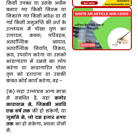
किसी उपबंध या इसके अधीन
बनाए गए किसी नियम या
निकाले गए किसी आदेश या दी
गई किसी अनुज्ञप्ति की शर्त के
उल्लंघन में पोस्त तृण का
उत्पादन, कब्जा, परिवहन,
अंतर्राज्यिक आयात,
अंतर्राज्यिक निर्यात, विक्रय,
क्रय, उपयोग करेगा या उसको
भांडागारण में रखने का लोप
करेगा या भांडागारित पोस्त
तृण को हटाएगा या उसकी
बाबत कोई कार्य करेगा, वह –
(क) जहां उल्लंघन अल्प मात्रा
से संबंधित है, वहां
कठोर
कारावास से, जिसकी अवधि
एक वर्ष तक
की हो सकेगी, या
जुर्माने से, जो दस हजार रुपए
तक
का हो सकेगा, अथवा दोनों
से;