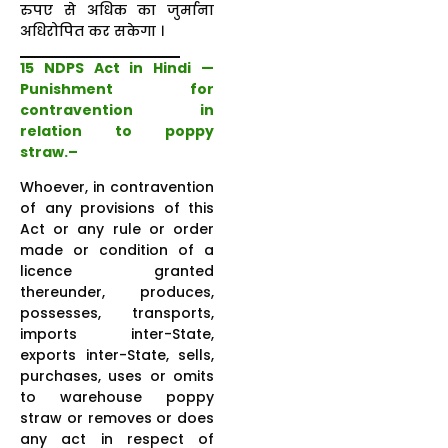
रुपए से अधिक का जुर्माना
अधिरोपित कर सकेगा ।
15 NDPS Act in Hindi —
Punishment for
contravention in
relation to poppy
straw.–
Whoever, in contravention
of any provisions of this
Act or any rule or order
made or condition of a
licence granted
thereunder, produces,
possesses, transports,
imports inter-State,
exports inter-State, sells,
purchases, uses or omits
to warehouse poppy
straw or removes or does
any act in respect of