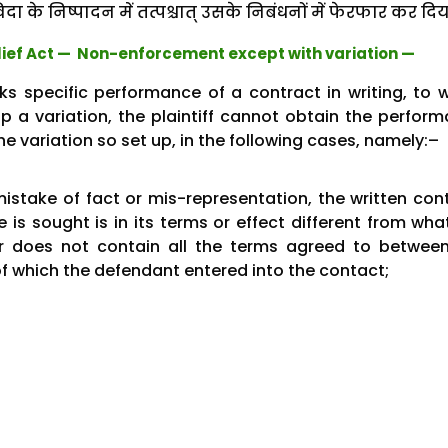
विदा के निष्पादन में तत्पश्चात् उसके निबंधनों में फेरफार कर दि
elief Act — Non-enforcement except with variation —
eks specific performance of a contract in writing, to 
p a variation, the plaintiff cannot obtain the perfor
he variation so set up, in the following cases, namely:–
mistake of fact or mis-representation, the written con
is sought is in its terms or effect different from wha
or does not contain all the terms agreed to betwee
of which the defendant entered into the contact;