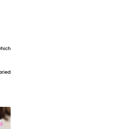
which
aried