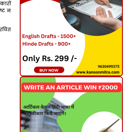
कारों
ष्ट न
िरचित