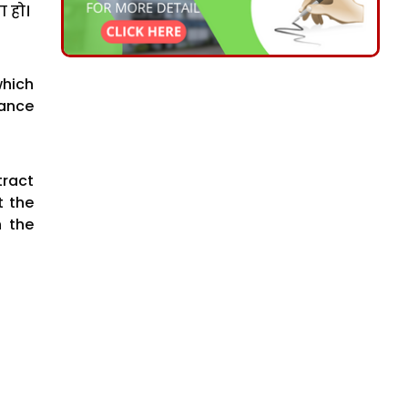
या हो।
which
mance
tract
t the
n the