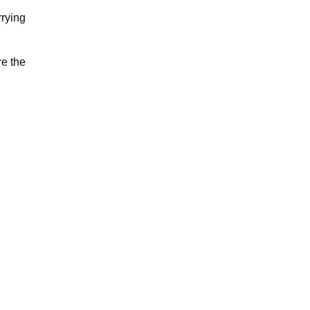
rrying
re the