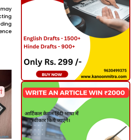
e may
cting
uding
lence