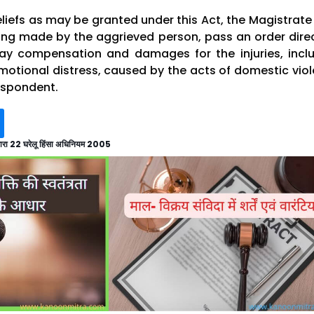
reliefs as may be granted under this Act, the Magistrat
ing made by the aggrieved person, pass an order dire
ay compensation and damages for the injuries, incl
motional distress, caused by the acts of domestic vio
espondent.
ारा 22 घरेलू हिंसा अधिनियम 2005