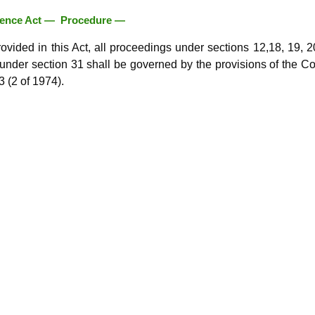
olence Act — Procedure —
ovided in this Act, all proceedings under sections 12,18, 19, 2
under section 31 shall be governed by the provisions of the C
 (2 of 1974).