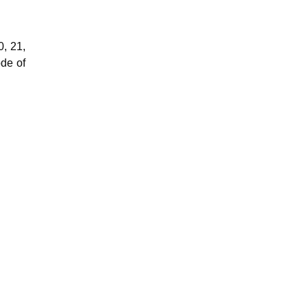
0, 21,
ode of