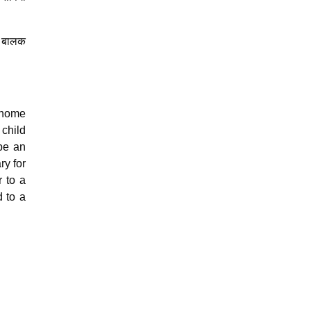
ा बालक
g home
 child
be an
ry for
r to a
d to a