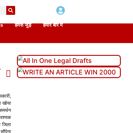
ts
हमसे जुड़े
हमारे बारे में
T
 Act 2015 in hindi
्यकारी,
ा खोया
 समर्थन
आवश्यक
ा जिला
ौंपेगा