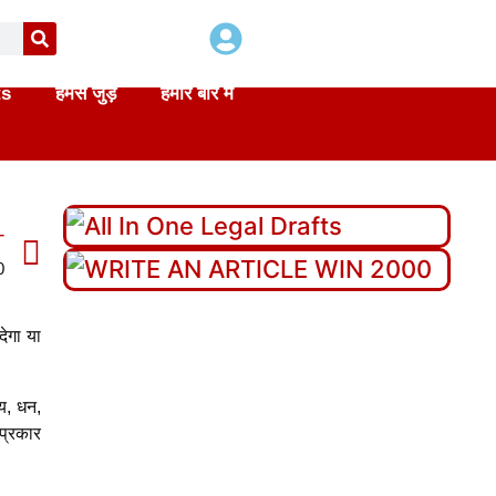
ts
हमसे जुड़े
हमारे बारे में
T
0
ेगा या
य, धन,
 प्रकार