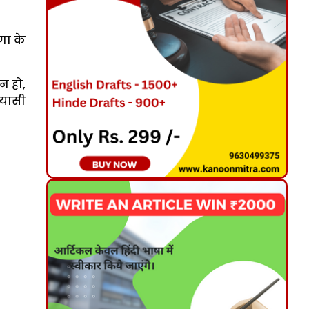
णा के
 न हो,
्यासी