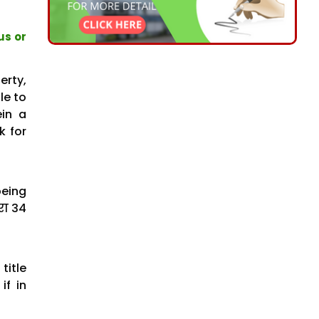
us or
erty,
le to
ein a
k for
being
रा 34
title
if in