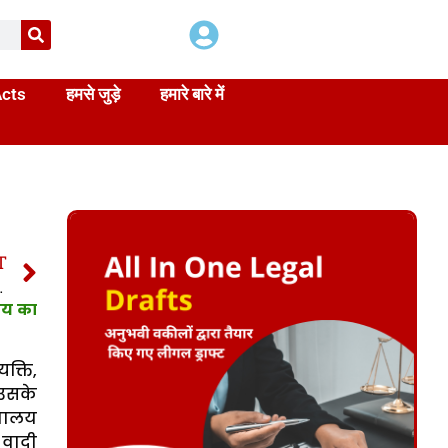
Acts
हमसे जुड़े
हमारे बारे में
T
 Section 35 Specific Relief Act
ालय का
क्ति,
 उसके
ायालय
 वादी