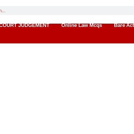
COURT JUDGEMENT
Online Law Mcqs
Bare Ac