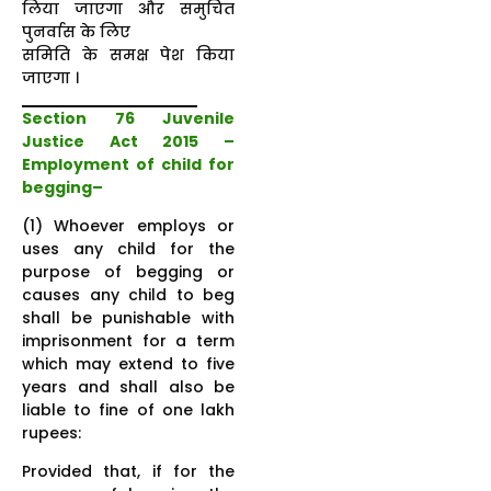
लिया जाएगा और समुचित
पुनर्वास के लिए
समिति के समक्ष पेश किया
जाएगा ।
Section 76 Juvenile
Justice Act 2015 –
Employment of child for
begging–
(1) Whoever employs or
uses any child for the
purpose of begging or
causes any child to beg
shall be punishable with
imprisonment for a term
which may extend to five
years and shall also be
liable to fine of one lakh
rupees:
Provided that, if for the