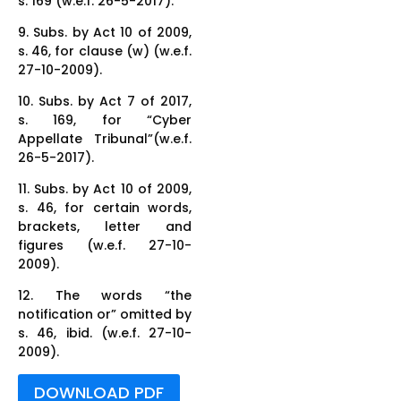
s. 169 (w.e.f. 26-5-2017).
9. Subs. by Act 10 of 2009,
s. 46, for clause (w) (w.e.f.
27-10-2009).
10. Subs. by Act 7 of 2017,
s. 169, for “Cyber
Appellate Tribunal”(w.e.f.
26-5-2017).
11. Subs. by Act 10 of 2009,
s. 46, for certain words,
brackets, letter and
figures (w.e.f. 27-10-
2009).
12. The words “the
notification or” omitted by
s. 46, ibid. (w.e.f. 27-10-
2009).
DOWNLOAD PDF