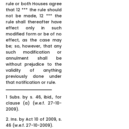
rule or both Houses agree
that 12 *** the rule should
not be made, 12 *** the
rule shall thereafter have
effect only in such
modified form or be of no
effect, as the case may
be; so, however, that any
such modification or
annulment shall be
without prejudice to the
validity of anything
previously done under
that notification or rule.
1 Subs. by s. 46, ibid., for
clause (a) (w.e.f. 27-10-
2009).
2. Ins. by Act 10 of 2009, s.
46 (w.e.f. 27-10-2009).