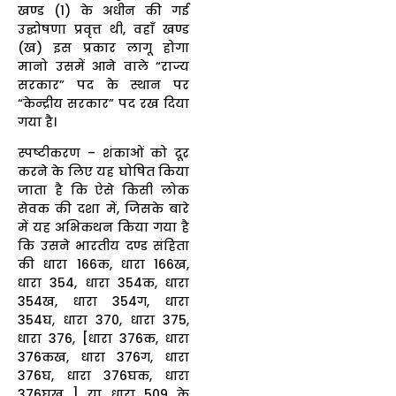
खण्ड (1) के अधीन की गई
उद्घोषणा प्रवृत्त थी, वहाँ खण्ड
(ख) इस प्रकार लागू होगा
मानो उसमें आने वाले “राज्य
सरकार” पद के स्थान पर
“केन्द्रीय सरकार” पद रख दिया
गया है।
स्पष्टीकरण – शंकाओं को दूर
करने के लिए यह घोषित किया
जाता है कि ऐसे किसी लोक
सेवक की दशा में, जिसके बारे
में यह अभिकथन किया गया है
कि उसने भारतीय दण्ड संहिता
की धारा 166क, धारा 166ख,
धारा 354, धारा 354क, धारा
354ख, धारा 354ग, धारा
354घ, धारा 370, धारा 375,
धारा 376, [धारा 376क, धारा
376कख, धारा 376ग, धारा
376घ, धारा 376घक, धारा
376घख ] या धारा 509 के