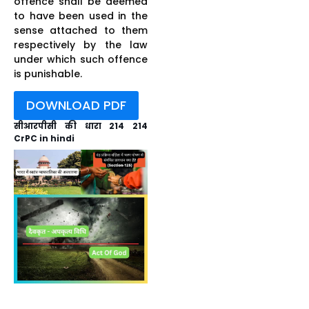
offence shall be deemed
to have been used in the
sense attached to them
respectively by the law
under which such offence
is punishable.
DOWNLOAD PDF
सीआरपीसी की धारा 214 214
CrPC in hindi