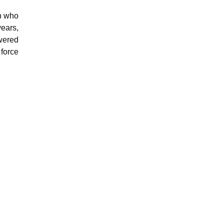
on who
years,
owered
force