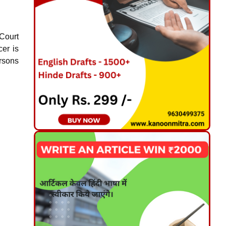
 Court
cer is
ersons