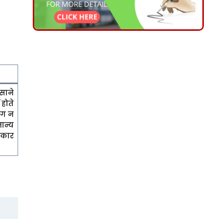
कसाने
 होते
भाग न
ान्य
्रकार