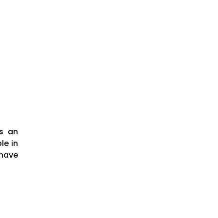
s an
le in
have