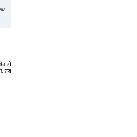
ाध 
थित हो
ता, तब