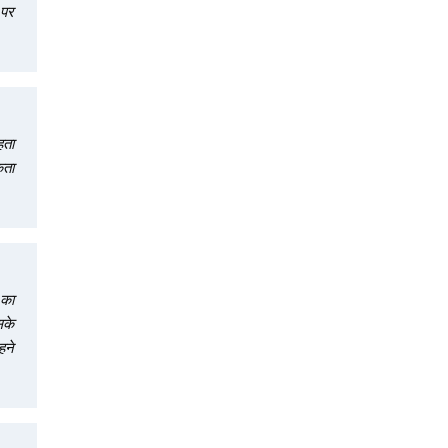
पर 
ता 
ता 
का 
के 
ने 