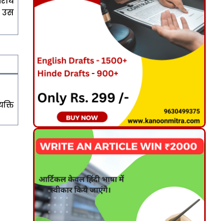
पराध
 उस
क्ति