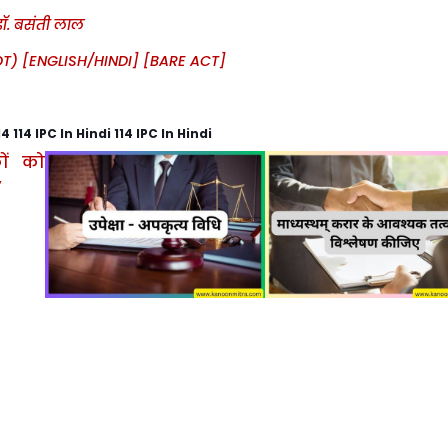
डॉ. बसंती लाल
LOT) [ENGLISH/HINDI] [BARE ACT]
14 114 IPC In Hindi 114 IPC In Hindi