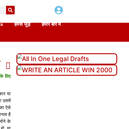
ts
हमसे जुड़े
हमारे बारे में
T
di
 के लिए
कार या
ा उसमें
 का ऐसे
ानता है
माने के
 हो, या