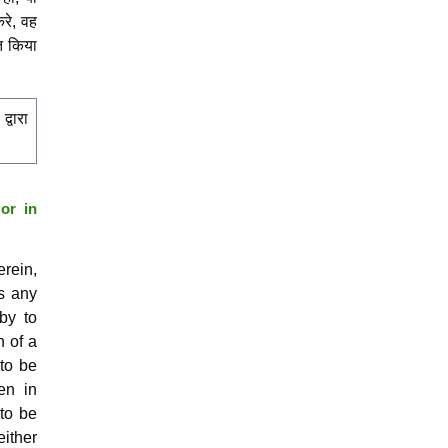
करे, वह
ित किया
्वारा
or in
rein,
es any
eby to
n of a
to be
en in
to be
ither