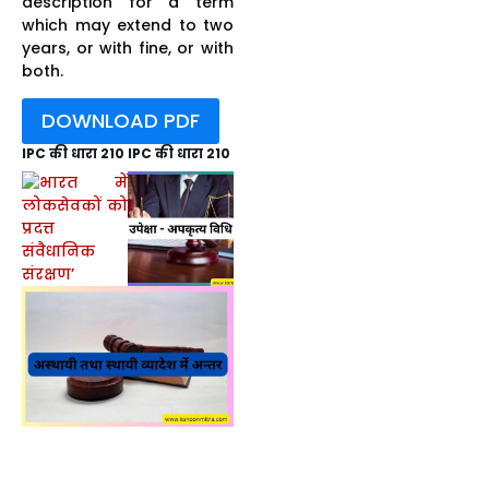
description for a term
which may extend to two
years, or with fine, or with
both.
DOWNLOAD PDF
IPC की धारा 210 IPC की धारा 210