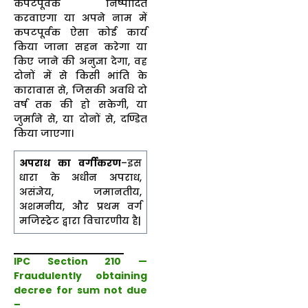
कपटपूर्वक निष्पादित
करवाएगा या अपने नाम में
कपटपूर्वक ऐसा कोई कार्य
किया जाना सहन करेगा या
किए जाने की अनुज्ञा देगा, वह
दोनों में से किसी भांति के
कारावास से, जिसकी अवधि दो
वर्ष तक की हो सकेगी, या
जुर्माने से, या दोनों से, दण्डित
किया जाएगा।
अपराध का वर्गीकरण
–इस
धारा के अधीन अपराध,
असंज्ञेय, जमानतीय,
अशमनीय, और प्रथम वर्ग
मजिस्ट्रेट द्वारा विचारणीय है|
IPC Section 210 —
Fraudulently obtaining
decree for sum not due
–