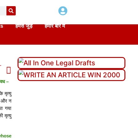
ts
हमसे जुड़े
हमारे बारे में
T
di
 वध –
 मृत्यु
ो और न
या गया
मृत्यु
whose