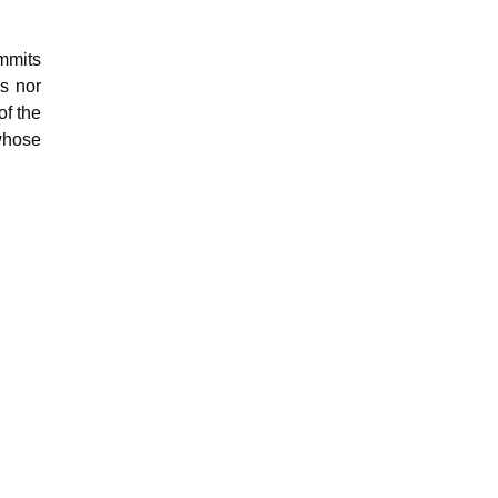
ommits
s nor
of the
whose