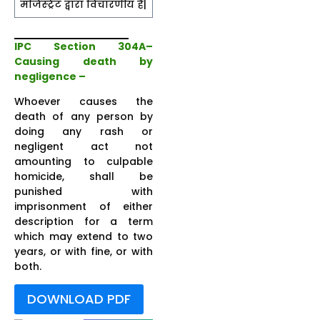
मजिस्ट्रेट द्वारा विचारणीय है|
IPC Section 304A–
Causing death by
negligence –
Whoever causes the
death of any person by
doing any rash or
negligent act not
amounting to culpable
homicide, shall be
punished with
imprisonment of either
description for a term
which may extend to two
years, or with fine, or with
both.
DOWNLOAD PDF