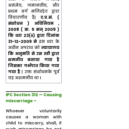
असंज्ञेय, जमानतीय, और
प्रथम वर्ग मजिस्ट्रेट द्वारा
विचारणीय है|
द.प्र.सं. (
संशोधन ) अधिनियम ,
2008 ( क्र. 5 सन् 2009 )
कि धरा 23(ii) द्वारा दिनांक
31-12-2009 से
इस धरा के
अधीन अपराध को
न्यायालय
कि अनुमति से उस स्त्री द्वारा
शमनीय बनाया गया है
जिसका गर्भपात किया गया
गया है
| उक्त संशोधनके पूर्व
यह अशमनीय था I
IPC Section 312 — Causing
miscarriage –
Whoever voluntarily
causes a woman with
child to miscarry, shall, if
such miscarriage be not