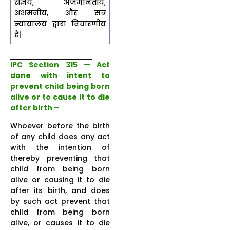
संज्ञेय, अजमानतीय,
अशमनीय, और सत्र
न्यायालय द्वारा विचारणीय
है|
IPC Section 315 — Act
done with intent to
prevent child being born
alive or to cause it to die
after birth –
Whoever before the birth
of any child does any act
with the intention of
thereby preventing that
child from being born
alive or causing it to die
after its birth, and does
by such act prevent that
child from being born
alive, or causes it to die