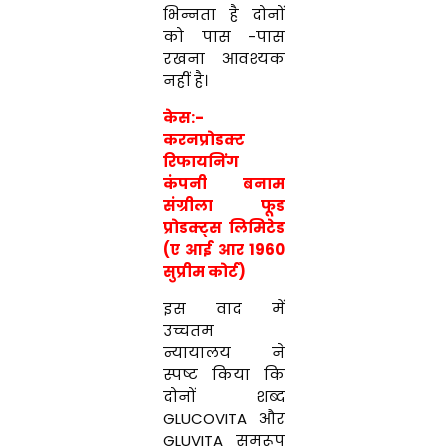
भिन्नता है दोनों
को पास -पास
रखना आवश्यक
नहीं है।
केस:-
करनप्रोडक्ट
रिफायनिंग
कंपनी बनाम
संग्रीला फूड
प्रोडक्ट्स लिमिटेड
(ए आई आर 1960
सुप्रीम कोर्ट)
इस वाद में
उच्चतम
न्यायालय ने
स्पष्ट किया कि
दोनों शब्द
GLUCOVITA और
GLUVITA समरूप