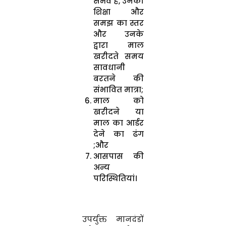
संभव है, उनकी
शिक्षा और
समझ का स्तर
और उनके
द्वारा माल
खरीदते समय
सावधानी
बरतने की
संभावित मात्रा;
माल को
खरीदने या
माल का आर्डर
देने का ढंग
;और
आसपास की
अन्य
परिस्थितियां।
उपर्युक्त मानदंडों