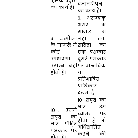
हिंसक प्रवृत्ति
बनावटीपन
का कार्य है।
का कार्य है।
9. असम्यक्
असर के
मामले में
9 .उत्पीड़न
जहां तक
के मामले में
संविदा का
कोई
एक पक्षकार
उपधारणा
दूसरे पक्षकार
उत्पन्न नहीं
पर वास्तविक
होती है।
या
प्रतिभाषित
प्राधिकार
रखता है।
10 .सबूत का
भार उस
10 . इसमें
व्यक्ति पर
सबूत का
होता है जो
भार पीड़ित
अधिशासित
पक्षकार पर
करने की
होता है।