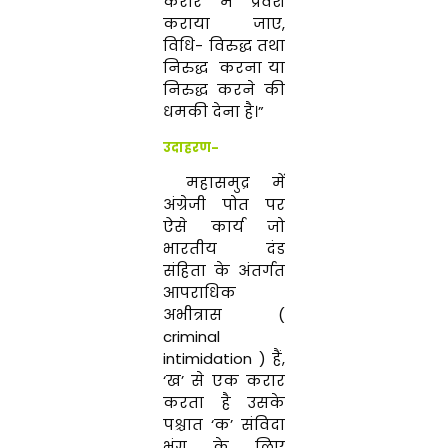
करार में प्रवेश
कराया जाए,
विधि- विरुद्ध तथा
निरुद्ध करना या
निरुद्ध करने की
धमकी देना है।”
उदाहरण-
महासमुद्र में
अंग्रेजी पोत पर
ऐसे कार्य जो
भारतीय दंड
संहिता के अंतर्गत
आपराधिक
अभीत्रास (
criminal
intimidation ) हैं,
‘ख’ से एक करार
करता है उसके
पश्चात ‘क’ संविदा
भंग के लिए