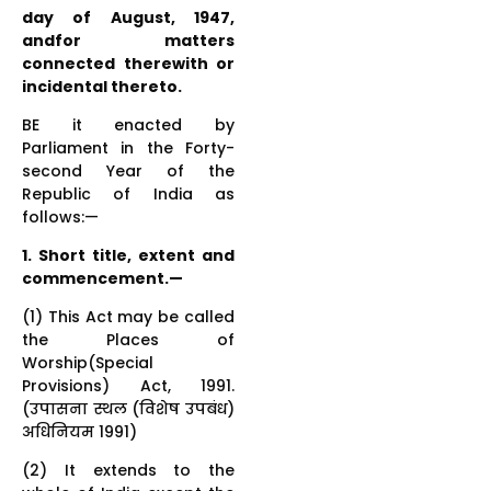
day of August, 1947,
andfor matters
connected therewith or
incidental thereto.
BE it enacted by
Parliament in the Forty-
second Year of the
Republic of India as
follows:—
1. Short title, extent and
commencement.—
(1) This Act may be called
the Places of
Worship(Special
Provisions) Act, 1991.
(उपासना स्थल (विशेष उपबंध)
अधिनियम 1991)
(2) It extends to the