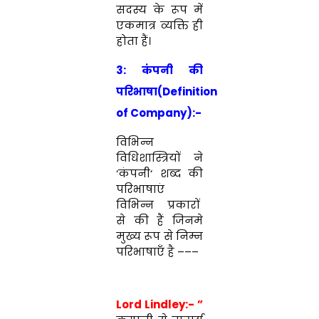
सदस्य
के
रूप
में
एकमात्र
व्यक्ति
ही
होता
हैं
।
3: कंपनी की
परिभाषा(Definition
of Company):-
विभि
न्न
विधिशास्त्रियों
ने
‘
कंपनी
‘ शब्द
की
परिभाषाएं
विभिन्न
प्रकारों
से
की
हैं
जिनमे
मुख्य रूप से निम्न
परिभाषाएँ
है
–
–
–
Lord Lindley:- ”