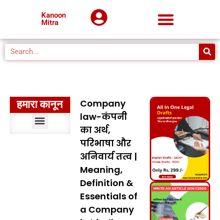
Kanoon
Mitra
Company
हमारा कानून
law-कंपनी
का अर्थ,
संवैधानिक विधि
भारतीय दंड विधि
दंड प्रक्रिया विधि
सिविल प्रक्रिया विधि
मुस्लिम विधि
अपकृत्य विधि
पर्यावरण विधि
प्रशासनिक विधि
मानवाधिकार विधि
बौद्धिक संपदा अधिकार विधि
कानूनों का निर्वचन
मध्यप्रदेश कानून
परिभाषा और
अनिवार्य तत्व |
Meaning,
Definition &
Essentials of
a Company