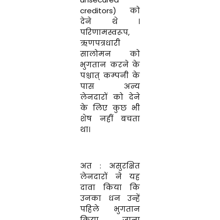
creditors)
को
देने
थे
।
परिणामस्वरूप
,
ऋणपत्रधारी
सालोमन
को
भुगतान करने
के
पश्चात्
कम्पनी के
पास
अन्य
लेनदारों को
देने
के
लिए
कुछ
भी
शेष नहीं
बचता
था
।
अत
:
असुरक्षित
लेनदारों
ने
यह
दावा
किया
कि
उनका
धन
उन्हें
पहिले भुगतान
किया
जाना