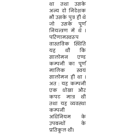
था
तथा उसके
अन्य
दो निदेशक
भी
उसके पुत्र
ही
थे
जो
उसके
पूर्ण
नियन्त्रण
में
थे
।
परिणामस्वरूप
वास्तविक
स्थिति
यह
थी
कि
सालोमन
एण्ड
कम्पनी
का पूर्ण
मालिक स्वयं
सालोमन ही
था
।
अत
:
यह
कम्पनी
एक
धो
खा
और
कपट
मात्र
थी
तथा
यह
व्यवस्था
कम्पनी
अधिनियम
के
उपबन्धों
के
प्रतिकूल
थी
।