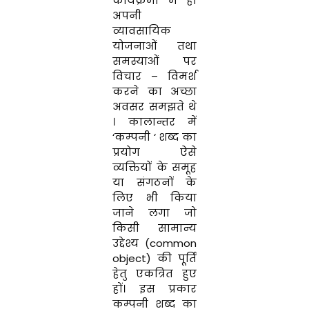
कार्यक्रमों में
ही
अपनी
व्यावसायिक
योजनाओं
तथा
समस्याओं
पर
विचार
–
विमर्श
करने का अच्छा
अवसर समझते
थे
।
कालान्तर
में
‘
कम्पनी
‘
शब्द का
प्रयोग
ऐसे
व्यक्तियों के समूह
या
संगठनों के
लिए
भी
किया
जाने
लगा
जो
किसी
सामान्य
उद्देश्य
(
common
object
) की
पूर्ति
हेतु
एकत्रित हुए
हों
।
इस प्रकार
कम्पनी
शब्द
का