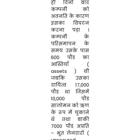
ही
दिनों
बाद
कम्पनी को
अवनति
के
कारण
इसका
विघटन
करना
पड़ा
।
कम्पनी के
परिसमापन के
समय उसके पास
600
पौंड
का
आस्तियाँ
(
assets
)
थी
जबकि
उसका
दायित्व
17
,
000
पौंड
था
जिसमें
10
,
000
पौंड
सालोमन
को
ऋण
के
रूप
में
चुकाने
थे
तथा
बाकी
7000
पौंड
अप्रति
–
भूत
लेनदारों
(
unsecured