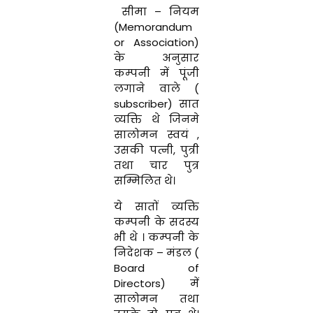
सीमा
–
नियम
(
Memorandum
or
Association
)
के
अनुसार
कम्पनी में
पूंजी
लगाने वाले
(
subscriber
)
सात
व्यक्ति
थे
जिनमे
सालोमन
स्वयं
,
उसकी
पत्नी
,
पुत्री
तथा
चार
पुत्र
सम्मिलित
थे।
ये
सातों
व्यक्ति
कम्पनी
के
सदस्य
भी
थे
।
कम्पनी
के
निदेशक
–
मंडल
(
Board
of
Directors
)
में
सालोमन तथा