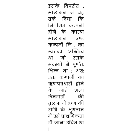
इसके
विपरीत
,
सालोमन ने
यह
तर्क
दिया
कि
निगमित
कम्पनी
होने
के कारण
सालोमन एण्ड
कम्पनी
लि
.
का
स्वतन्त्र
अस्तित्व
था
जो
उसके
सदस्यों
से
पूर्णत
:
भिन्न
था
;
अत
:
उक्त
कम्पनी
का
ऋणपत्रधारी होने
के नाते अन्य
लेनदारों
की
तुलना
में
ऋण
की
राशि
के
भुगतान
में
उसे
प्राथमिकता
दी
जाना
उचित
था
।