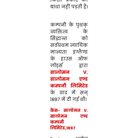
बाधा
नहीं
पड़ती
है
।
कम्पनी
के
पृथक्
व्यक्तित्व
के
सिद्धान्त को
सर्वप्रथम न्यायिक
मान्यता इंग्लैण्ड
के
हाउस
ऑ
फ
लॉर्ड्स
द्वारा
सालोमन
V.
सालोमन एण्ड
कम्पनी लिमिटेड
के वाद
में
सन्
1897
में
दी
गई
थी
।
केस- सालोमन
V.
सालोमन एण्ड
कम्पनी
लिमिटेड,1897