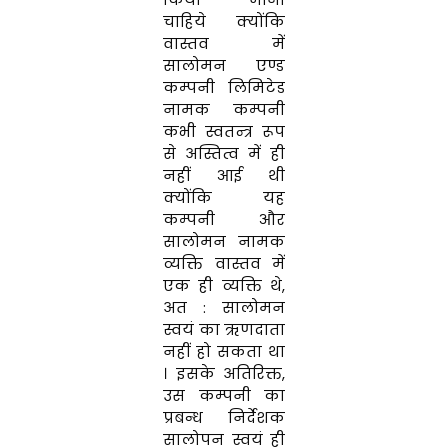
चाहिये
क्योंकि
वास्तव
में
सालोमन
एण्ड
कम्पनी
लिमिटेड
नामक कम्पनी
कभी
स्वतन्त्र रूप
से
अ
स्तित्व
में
ही
नहीं
आई
थी
क्योंकि यह
कम्पनी और
सालोमन नामक
व्यक्ति
वास्तव
में
एक
ही
व्यक्ति
थे
,
अत
:
सालोमन
स्वयं
का
ऋणदाता
नहीं
हो
सकता
था
।
इसके
अतिरिक्त
,
उस
कम्पनी
का
प्रबन्ध
निर्देशक
सालोपन स्वयं
ही