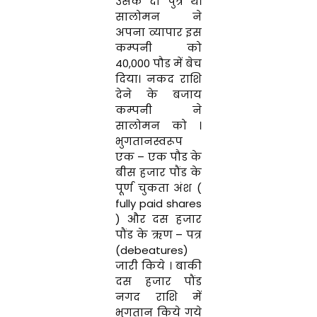
उसके
दो
पुत्र
थे
।
सालोमन
ने
अपना व्यापार इस
कम्पनी को
40
,
000
पौड
में
बेच
दिया
।
नकद
राशि
देने के
बजाय
कम्पनी ने
सालोमन
को ।
भुगतानस्वरूप
एक
–
एक
पौड के
बीस
हजार
पौंड
के
पूर्ण
चुकता
अंश
(
fully
paid
shares
)
और दस
हजार
पौंड
के
ऋण
–
पत्र
(
debeatures
)
जारी किये ।
बाकी
दस
हजा
र
पौं
ड
नगद
राशि
में
भुगतान
किये
गये