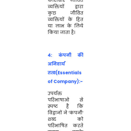
कारोबार जीवित
व्यक्तियों
द्वारा
कुछ
जीवित
व्य
क्ति
यों
के
हित
या लाभ
के
लिये
किया
जाता
है
।
4: कंपनी की
अनिवार्य
तत्व(Essentials
of Company):-
उपर्यक्त
परिभाषाओ
से
स्पष्ट
हैं
कि
विद्वानों
ने
‘
कंपनी
‘
शब्द
को
परिभाषित
करते