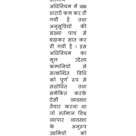
अधिनियम
में
188
धाराएँ कम कर
दी
गयी
है
तथा
अनुसूचि
यों
की
संख्या
पांच
से
बढ़ाकर
सात
कर
दी
गयी
है
।
इस
अधिनियम का
मूल
उद्देश्य
कम्पनियों
से
सम्बन्धित
विधि
को
पूर्ण
रूप
से
संशोधि
त
तथा
स
मेकित
करके
ऐसी व्यवस्था
तैयार
करना
था
जो
व
र्त
मान
विश्व
व्यापार व्यवस्था
के अनुरूप
उ
द्यमि
यों
को