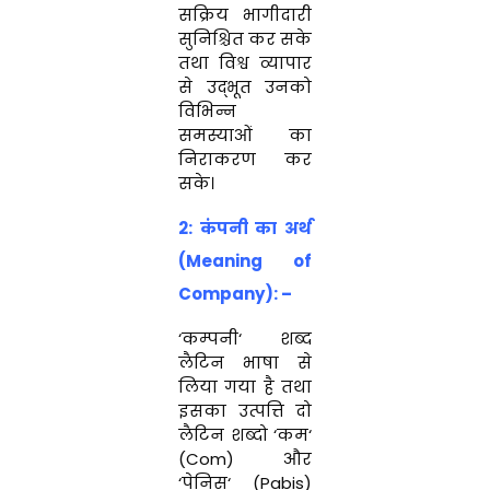
सक्रिय
भागीदारी
सुनिश्चित कर
सके
तथा
विश्व व्यापार
से
उद्भूत उनको
विभिन्न
समस्याओं
का
निराकरण कर
सके
।
2: कंपनी का अर्थ
(Meaning of
Company): –
‘कम्पनी
‘
शब्द
लैटिन
भाषा
से
लिया
गया
है
तथा
इसका
उत्पत्ति
दो
लैटिन
शब्दो
‘कम
‘
(
Com
) और
‘
पेनिस
‘
(
Pabis
)