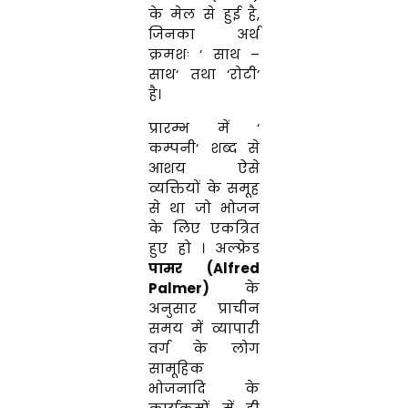
के
मेल
से
हुई है
,
जिनका
अर्थ
क्रमशः
‘
साथ
–
साथ
‘
तथा
‘
रोटी
‘
है
।
प्रारम्भ
में
‘
कम्पनी
‘
शब्द
से
आशय
ऐसे
व्यक्तियों
के समूह
से
था
जो
भोजन
के
लिए
एकत्रित
हुए
हो
। अल्फ्रेड
पामर
(
Alfred
Palmer
)
के
अनुसार प्राचीन
समय
में
व्यापारी
वर्ग
के
लोग
सामूहिक
भो
जनादि
के