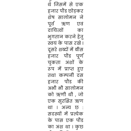
थे
जिसमें से
एक
हजार पौंड
छोड़कर
शेष
सालोमन ने
पूर्व
ऋण एवं
दायित्वों
का
भुगतान करने हेतु
स्वयं
के
पास
रखे
।
दूसरे
शब्दों
में
बीस
हजार
पौंड
पूर्ण
चुकता
अं
शों
के
रूप
में
प्राप्त
हुए
तथा
कम्पनी
दस
हजार
पौंड
की
अभी
भी
सालोमन
को ऋणी
थी
,
जो
एक सुरक्षित ऋण
था
।
अन्य छ
:
सदस्यों
में
प्र
त्ये
क
के
पास
एक
पौंड
का
अंश
था
।
कुछ