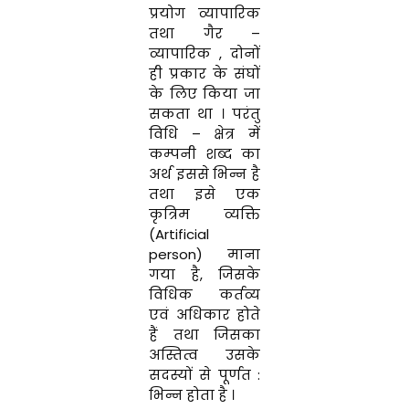
प्रयोग
व्यापारिक
तथा
गैर
–
व्यापारिक
,
दोनों
ही
प्रकार
के
संघों
के
लिए
किया
जा
सकता
था
।
परंतु
विधि
–
क्षेत्र
में
कम्पनी शब्द का
अर्थ
इससे
भिन्न
है
तथा
इसे
एक
कृत्रिम
व्य
क्ति
(
Artificial
person
)
माना
गया है
,
जिसके
विधिक
कर्तव्य
एवं
अ
धि
कार
होते
हैं
तथा
जिस
का
अस्तित्व
उसके
सदस्यों
से
पूर्णत
:
भिन्न होता
है
।