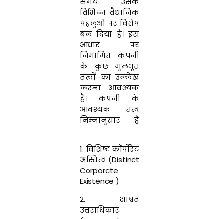
समय
उसके
विभिन्न वैधानिक
पहलुओ
पर
विशेष
बल
दिया
है
।
इस
आधार
पर
निगामित
कंपनी
के
कुछ
मुलभूत
तत्वों
का
उ
ल्लेख
करना आवश्यक
हैं
।
कंपनी
के
आवश्यक
तत्व
निम्नानुसार
हैं
—
–
–
1
. विशिष्ट कॉर्पोरेट
अस्तित्व (
Distinct
Corporate
Existence )
2
. शाश्वत
उत्तराधिकार