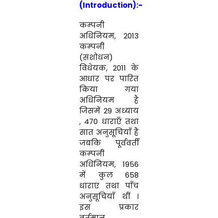
(Introduction):-
कम्पनी
अधिनियम
,
2013
कम्पनी
(
संशोधन
)
विधेयक
,
2
011
के
आधार
पर पारित
किया गया
अधिनियम
है
जिसमें
29
अध्याय
,
470
धाराएँ
तथा
सात
अनुसूचियाँ
हैं
जबकि
पूर्ववर्ती
कम्पनी
अधिनियम
,
1956
में
कुल
658
धाराएं
त
था
पाँ
च
अनुसू
चियाँ
थीं
।
इस
प्रकार
वर्तमान