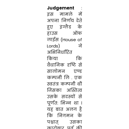
Judgement
:
इस
मामले
में
अपना
निर्णय
देते
हुए
इंग्लैंड
के
हाउस
ऑफ
लाईस
(
House
of
Lords
)
ने
अभिनिर्धारित
किया
कि
वैधानिक
दृष्टि
से
सालोमन एण्ड
कम्पनी
लि
.
एक
स्वतंत्र
कम्पनी
थी
जिसका
अस्तित्व
उसके
सदस्यों
से
पूर्णत
:
भिन्न
था
।
यह
बात
अलग
है
कि
निगमन
के
पश्चात्
उसका
कारोबार
पूर्व
की