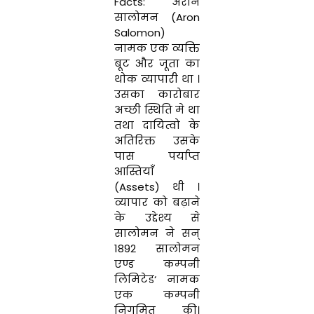
Facts
:
अरोन
सालोमन (
Aron
Salomon
)
नामक
एक
व्य
क्ति
बूट
और जूता
का
थोक
व्यापारी था ।
उसका कारोबार
अच्छी स्थि
ति
मे
था
तथा
दायित्वो
के
अतिरिक्त
उसके
पास
पर्या
प्त
आस्तियाँ
(Assets
)
थी
।
व्यापार
को
बढ़ाने
के
उद्देश्य
से
सालोमन
ने
सन्
1892
सालोमन
एण्ड
कम्पनी
लिमिटेड
‘
नामक
एक कम्पनी
नि
गमित
की
।