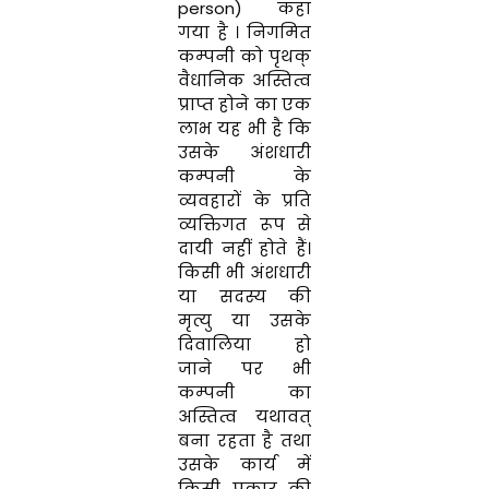
person)
कहा
गया
है
।
निगमित
कम्पनी
को
पृथक्
वैधानिक
अस्तित्व
प्राप्त
होने
का
एक
लाभ
य
ह भी
है
कि
उस
के
अंशधारी
कम्पनी
के
व्यवहारों
के
प्रति
व्यक्तिगत रूप
से
दायी नहीं
होते
हैं
।
किसी
भी
अं
श
धारी
या
सदस्य
की
मृत्यु या उसके
दिवालिया हो
जाने
पर
भी
कम्पनी
का
अस्तित्व
यथावत्
बना
रहता
है
तथा
उसके
कार्य
में
किसी
प्रकार
की