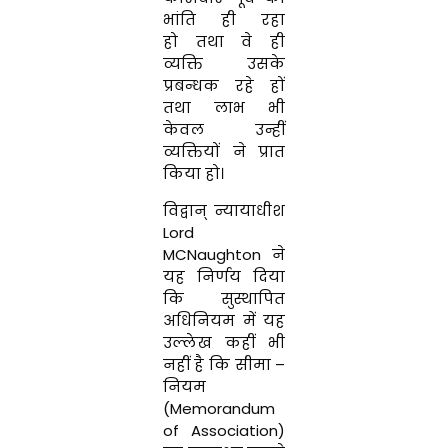
भांति
ही
रहा
हो
तथा
वे
ही
व्यक्ति
उसके
प्रबन्धक
रहे
हों
तथा
लाभ
भी
केवल उन्हीं
व्यक्तियों
ने
प्रात
किया
हो
।
विद्वान्
न्यायाधीश
Lord
MCNaughton
ने
यह
निर्णय
दिया
कि सु
स्थापि
त
अधि
नियम
में
यह
उल्लेख
कहीं
भी
नहीं
है
कि
सीमा
–
नियम
(
Memorandum
of
Association
)