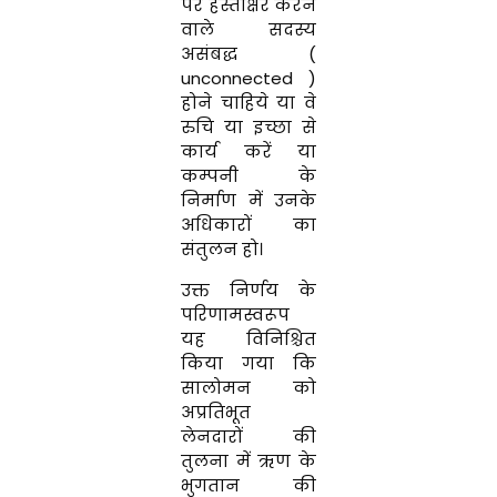
पर
हस्ताक्षर करने
वाले
सदस्य
असंबद्ध
(
unconnected
)
होने
चाहिये या
वे
रुचि
या इच्छा
से
कार्य करें या
कम्पनी
के
निर्माण
में
उनके
अधिकारों
का
संतुलन
हो
।
उक्त
निर्णय
के
परिणामस्वरूप
यह
विनिश्चित
किया
गया
कि
सालोमन
को
अप्रतिभूत
लेनदारों
की
तुलना
में ऋण
के
भुगतान
की