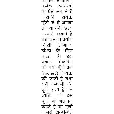
कम्पनी से तात्पर्य
अनेक व्यक्तियों
के
ऐसे
संघ
से
है
जिसकी
संयुक्त
पूँजी
में
वे
अपना
धन
या
कोई
अन्य
सम्पत्ति
लगाते
हैं
तथा
उसका
प्रयोग
किसी
सामान्य
उद्देश्य के
लिए
करते
हैं
।
इस
प्रकार एकत्रित
की गयी पूँजी धन
(
money
)
में
व्यक्त
की जाती
है
तथा
यही
कम्पनी
की
पूँजी
होती
है
।
वे
व्यक्ति
,
जो
इस
पूँजी
में
अंशदान
करते
हैं
या
पूँजी
जिनसे
सम्बन्धित