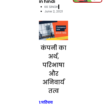
in hindi
KK SINGH
June 2, 2021
कंपनी का
अर्थ,
परिभाषा
और
अनिवार्य
तत्व
1:परिचय