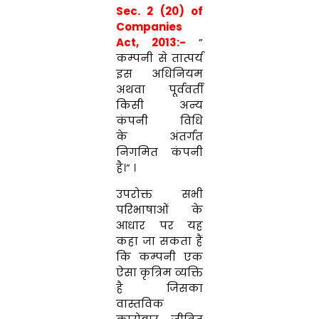
Sec. 2 (20) of
Companies
Act, 2013
:-
”
कम्पनी
से
तात्पर्य
इस
अ
धिनि
यम
अथवा
पूर्ववर्ती
किसी
अन्य
कंपनी
विधि
के
अंतर्गत
निगमित
कंपनी
है
।
”
।
उपरोक्त
सभी
परिभाषाओं
के
आधार
पर
यह
कहा
जा
सकता
हैं
कि
कम्पनी
एक
ऐसा
कृत्रिम
व्यक्ति
है
जिसका
वास्तविक