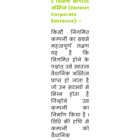
1: विशिष्ट कॉर्पोरेट
अस्तित्व (Distinct
Corporate
Existence): –
किसी
निगमित
कम्पनी
का सबसे
महत्वपूर्ण
लक्षण
यह है
कि
निगमित
होने
के
पश्चात्
उसे
स्वतन्त्र
वैधानिक
अस्तित्व
प्राप्त
हो
जाता
है
जो
उन
सदस्यों
से
भिन्न
होता
है
जिन्होंने उस
कम्पनी का
नि
र्माण
किया
है
।
विधि की
दृष्टि से
कम्पनी
को
वैधानिक