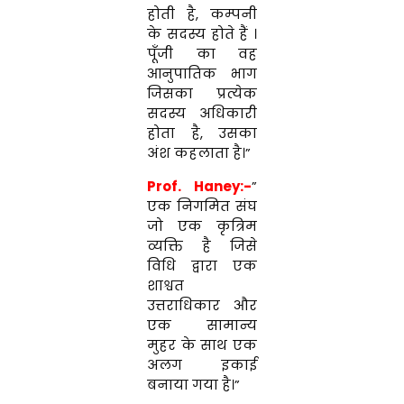
होती
है
,
कम्पनी
के
सदस्य
होते
हैं
।
पूँजी
का
वह
आनुपातिक
भाग
जिसका
प्रत्येक
सदस्य
अधिकारी
होता
है
,
उसका
अंश
कहलाता
है
।
”
Prof. Haney:-
”
एक निगमित संघ
जो एक कृत्रिम
व्यक्ति
है
जिसे
विधि
द्वारा
एक
शाश्वत
उत्तराधिकार
और
एक
सामान्य
मुहर
के
साथ
एक
अलग
इकाई
बनाया
गया
है
।
”