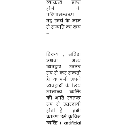
व्य
क्तित्व
प्राप्त
होने
के
परिणामस्वरूप
वह
स्वयं
के
नाम
से
सम्पत्ति
का
क्रय
–
विक्र
य
,
संविदा
अथवा
अन्य
व्यवहार
स्वतंत्र
रूप
से
कर
सकती
है
।
कम्पनी
अपने
व्यवहारों
के
लिये
सामान्य
व्यक्ति
की
भांति स्वतन्त्र
रूप से उत्तरदायी
होती
है
।
इसी
कारण उसे कृत्रिम
व्यक्ति
(
artificial