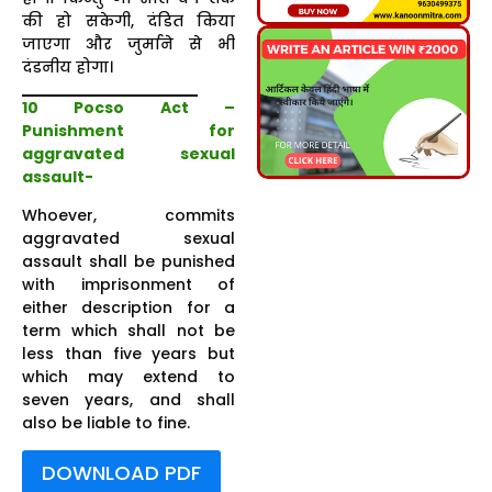
की हो सकेगी, दंडित किया
जाएगा और जुर्माने से भी
दंडनीय होगा।
10 Pocso Act
–
Punishment for
aggravated sexual
assault-
Whoever, commits
aggravated sexual
assault shall be punished
with imprisonment of
either description for a
term which shall not be
less than five years but
which may extend to
seven years, and shall
also be liable to fine.
DOWNLOAD PDF