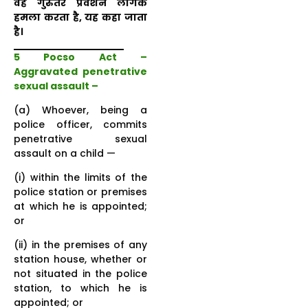
वह गुरुतर प्रवेशन लैंगिक
हमला करता है, यह कहा जाता
है।
5 Pocso Act –
Aggravated penetrative
sexual assault –
(a) Whoever, being a
police officer, commits
penetrative sexual
assault on a child —
(i) within the limits of the
police station or premises
at which he is appointed;
or
(ii) in the premises of any
station house, whether or
not situated in the police
station, to which he is
appointed; or