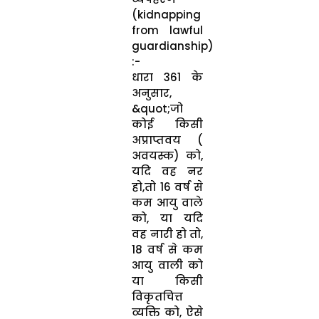
(kidnapping
from lawful
guardianship)
:-
धारा 361 के
अनुसार,
&quot;जो
कोई किसी
अप्राप्तवय (
अवयस्क) को,
यदि वह नर
हो,तो 16 वर्ष से
कम आयु वाले
को, या यदि
वह नारी हो तो,
18 वर्ष से कम
आयु वाली को
या किसी
विकृतचित्त
व्यक्ति को, ऐसे