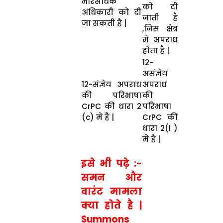
भारसाधक
को दी
अधिकारी को दी
जाती है
जा सकती है |
,जिस क्षेत्र
मे अपराध
होता है |
12-
असंज्ञेय
12-संज्ञेय अपराध
अपराध
की परिभाषा
की
CrPC की धारा 2
परिभाषा
(c) मे है |
CrPC की
धारा 2(l )
मे है |
इसे भी पढ़े :-
समन और
वारंट मामला
क्या होते है |
Summons