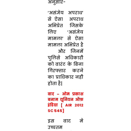
अनुसार-
‘असंज्ञेय अपराध’
से ऐसा अपराध
अभिप्रेत जिसके
लिए ‘असंज्ञेय
मामला’ से ऐसा
मामला अभिप्रेत है
और जिनमें
पुलिसे अधिकारी
को वारंट के बिना
गिरफ्तार करने
का प्राधिकार नही
होता है|
वाद – ओम प्रकाश
बनाम यूनियन ऑफ़
इंडिया [ AIR 2012
SC 545]
इस वाद मे
उच्चतम