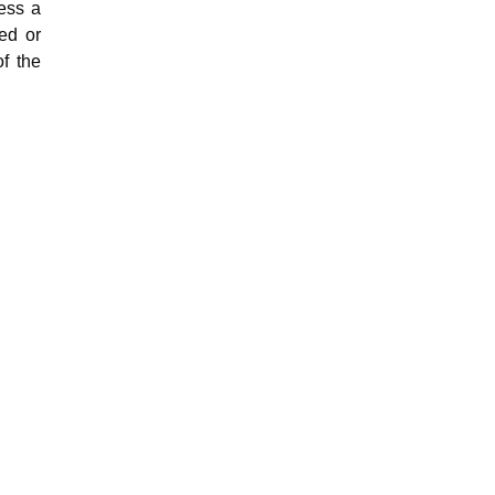
ess a
ed or
f the