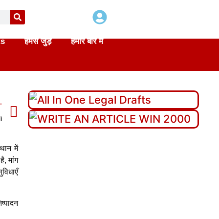
ts
हमसे जुड़े
हमारे बारे में
T
i
ान में
ै, मांग
विधाएँ
िष्पादन