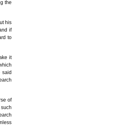
ng the
ut his
nd if
rd to
ake it
 which
e said
search
rse of
y such
earch
unless