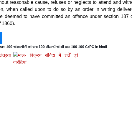
hout reasonable cause, refuses or neglects to attend and witn
on, when called upon to do so by an order in writing deliver
 be deemed to have committed an offence under section 187 o
 1860).
 धारा 100 सीआरपीसी की धारा 100 सीआरपीसी की धारा 100 100 CrPC in hindi