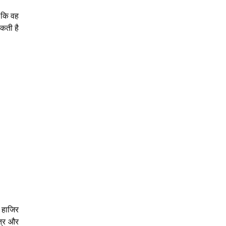
ै कि वह
कती है
ं हाजिर
त्र और