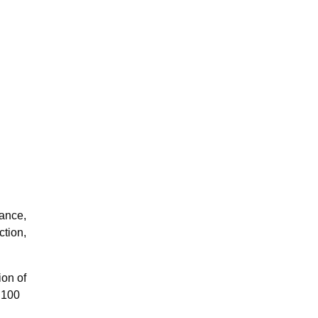
tance,
ction,
ion of
 100