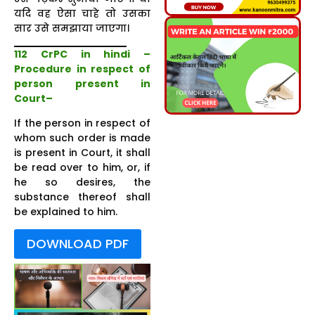
यदि वह ऐसा चाहे तो उसका
सार उसे समझाया जाएगा।
112 CrPC in hindi –
Procedure in respect of
person present in
Court–
If the person in respect of
whom such order is made
is present in Court, it shall
be read over to him, or, if
he so desires, the
substance thereof shall
be explained to him.
DOWNLOAD PDF