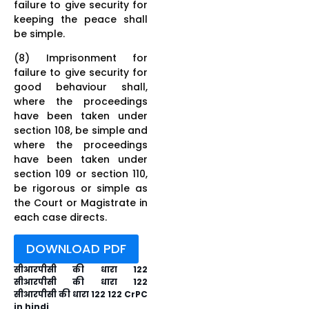
failure to give security for
keeping the peace shall
be simple.
(8) Imprisonment for
failure to give security for
good behaviour shall,
where the proceedings
have been taken under
section 108, be simple and
where the proceedings
have been taken under
section 109 or section 110,
be rigorous or simple as
the Court or Magistrate in
each case directs.
DOWNLOAD PDF
सीआरपीसी की धारा 122
सीआरपीसी की धारा 122
सीआरपीसी की धारा 122 122 CrPC
in hindi