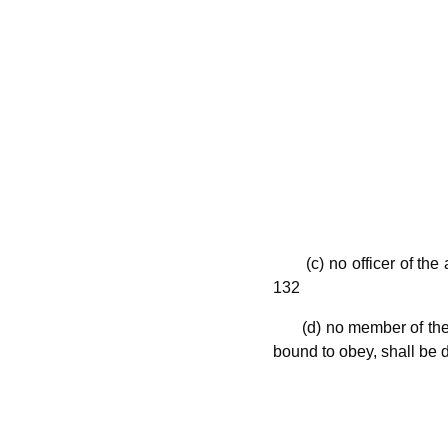
(c) no officer of the ar
132
(d) no member of the a
bound to obey, shall be