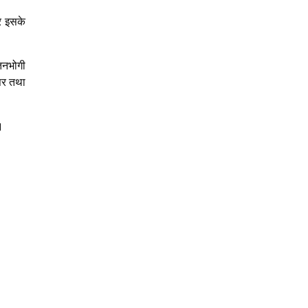
र इसके
तनभोगी
सर तथा
।