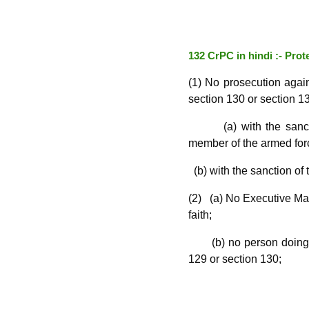
132 CrPC in hindi :- Pro
(1) No prosecution agai
section 130 or section 13
(a) with the sanction
member of the armed forc
(b) with the sanction of
(2) (a) No Executive Magi
faith;
(b) no person doing any
129 or section 130;