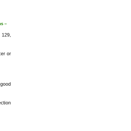
ns –
n 129,
er or
n good
ction