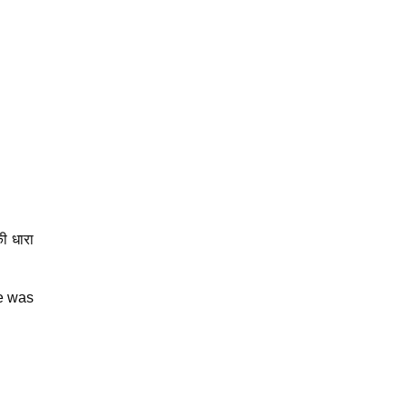
ी धारा
e was