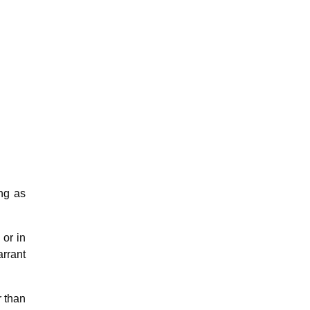
ng as
 or in
arrant
r than