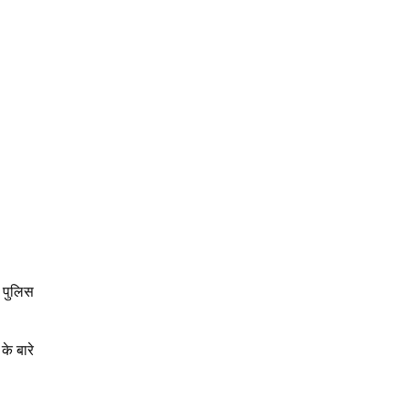
 पुलिस
े बारे