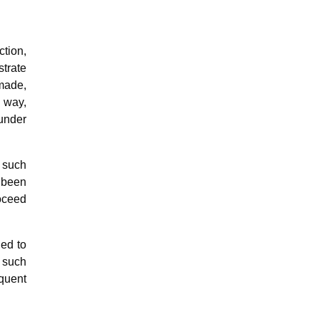
tion,
strate
made,
e way,
under
f such
s been
roceed
led to
e such
equent