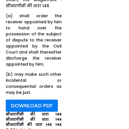
सीआरपीसी की धारा 146
(a) shall order the
receiver appointed by him
to hand over the
possession of the subject
of dispute to the receiver
appointed by the Civil
Court and shall thereafter
discharge the receiver
appointed by him;
(b) may make such other
incidental or
consequential orders as
may be just.
DOWNLOAD PDF
सीआरपीसी की धारा 146
सीआरपीसी की धारा 146
सीआरपीसी की धारा 146 146