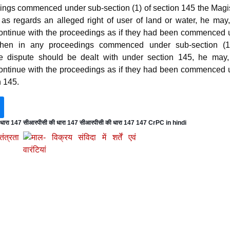
ings commenced under sub-section (1) of section 145 the Magis
s as regards an alleged right of user of land or water, he may,
continue with the proceedings as if they had been commenced 
when in any proceedings commenced under sub-section (1
he dispute should be dealt with under section 145, he may, 
continue with the proceedings as if they had been commenced 
n 145.
 धारा 147 सीआरपीसी की धारा 147 सीआरपीसी की धारा 147 147 CrPC in hindi