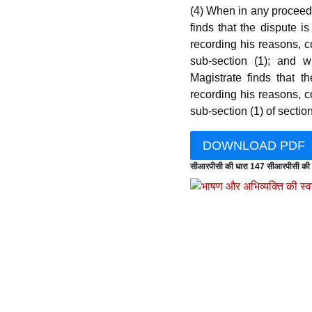
(4) When in any proceed
finds that the dispute i
recording his reasons, 
sub-section (1); and 
Magistrate finds that t
recording his reasons, 
sub-section (1) of sectio
DOWNLOAD PDF
सीआरपीसी की धारा 147 सीआरपीसी की