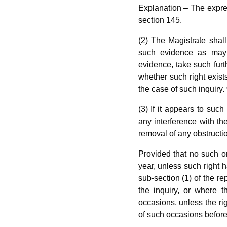
Explanation – The expres
section 145.
(2) The Magistrate shall
such evidence as may 
evidence, take such furt
whether such right exist
the case of such inquiry.
(3) If it appears to suc
any interference with the
removal of any obstructio
Provided that no such or
year, unless such right 
sub-section (1) of the rep
the inquiry, or where t
occasions, unless the ri
of such occasions before