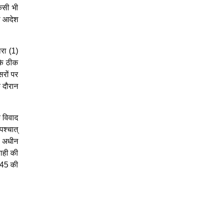
िसी भी
भी आदेश
रा (1)
 के ठीक
सरों पर
े दौरान
ि विवाद
श्चात्
े अधीन
वाही की
145 की