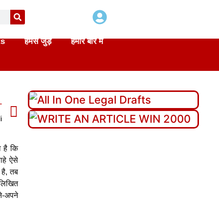
ts
हमसे जुड़े
हमारे बारे में
T
i
 है कि
हे ऐसे
 है, तब
 लिखित
ने-अपने