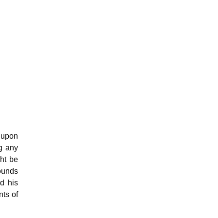
r upon
ng any
ght be
rounds
nd his
nts of