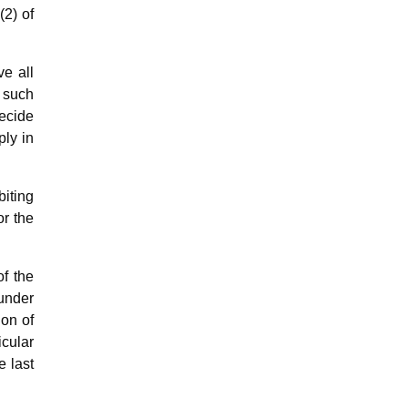
(2) of
ve all
 such
decide
ply in
biting
or the
of the
 under
ion of
icular
e last