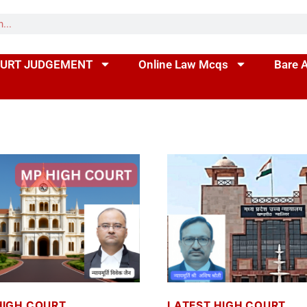
URT JUDGEMENT
Online Law Mcqs
Bare 
HIGH COURT
LATEST HIGH COURT