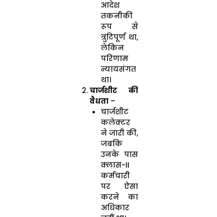
आदेश
तकनीकी
रूप से
त्रुटिपूर्ण था,
लेकिन
परिणाम
न्यायसंगत
था।
चार्जशीट की
वैधता
–
चार्जशीट
कलेक्टर
ने जारी की,
जबकि
उनके पास
क्लास-II
कर्मचारी
पर ऐसा
करने का
अधिकार