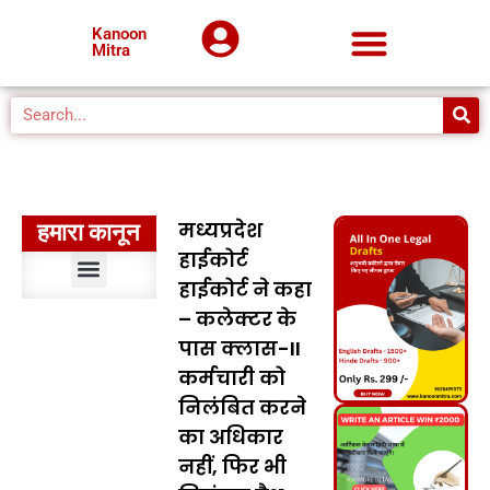
Kanoon
Mitra
मध्यप्रदेश
हमारा कानून
हाईकोर्ट
हाईकोर्ट ने कहा
संवैधानिक विधि
भारतीय दंड विधि
दंड प्रक्रिया विधि
सिविल प्रक्रिया विधि
मुस्लिम विधि
अपकृत्य विधि
पर्यावरण विधि
प्रशासनिक विधि
मानवाधिकार विधि
बौद्धिक संपदा अधिकार विधि
कानूनों का निर्वचन
मध्यप्रदेश कानून
– कलेक्टर के
पास क्लास-II
कर्मचारी को
निलंबित करने
का अधिकार
नहीं, फिर भी