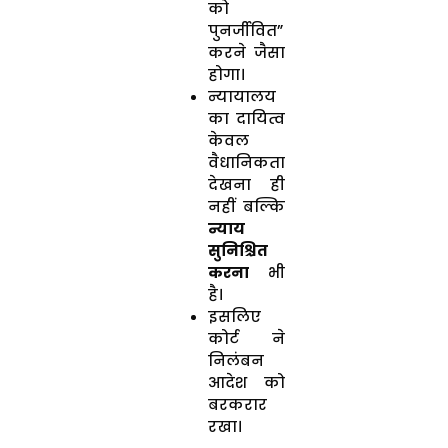
को
पुनर्जीवित”
करने जैसा
होगा।
न्यायालय
का दायित्व
केवल
वैधानिकता
देखना ही
नहीं बल्कि
न्याय
सुनिश्चित
करना
भी
है।
इसलिए
कोर्ट ने
निलंबन
आदेश को
बरकरार
रखा।