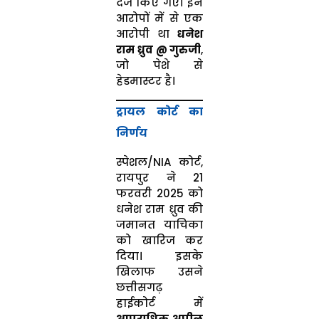
दर्ज किए गए। इन
आरोपों में से एक
आरोपी था
धनेश
राम ध्रुव @ गुरुजी
,
जो पेशे से
हेडमास्टर है।
ट्रायल कोर्ट का
निर्णय
स्पेशल/NIA कोर्ट,
रायपुर ने 21
फरवरी 2025 को
धनेश राम ध्रुव की
जमानत याचिका
को खारिज कर
दिया। इसके
खिलाफ उसने
छत्तीसगढ़
हाईकोर्ट में
आपराधिक अपील