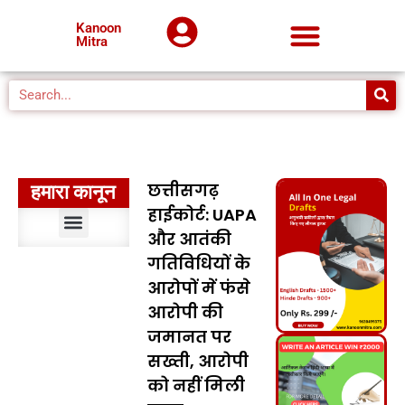
Kanoon
Mitra
छत्तीसगढ़
हमारा कानून
हाईकोर्ट: UAPA
और आतंकी
संवैधानिक विधि
भारतीय दंड विधि
दंड प्रक्रिया विधि
सिविल प्रक्रिया विधि
मुस्लिम विधि
अपकृत्य विधि
पर्यावरण विधि
प्रशासनिक विधि
मानवाधिकार विधि
बौद्धिक संपदा अधिकार विधि
कानूनों का निर्वचन
मध्यप्रदेश कानून
गतिविधियों के
आरोपों में फंसे
आरोपी की
जमानत पर
सख्ती, आरोपी
को नहीं मिली