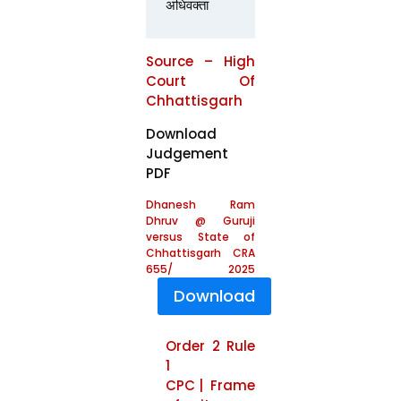
अधिवक्ता
Source – High
Court Of
Chhattisgarh
Download
Judgement
PDF
Dhanesh Ram
Dhruv @ Guruji
versus State of
Chhattisgarh CRA
655/ 2025
Download
Order 2 Rule
1
CPC | Frame