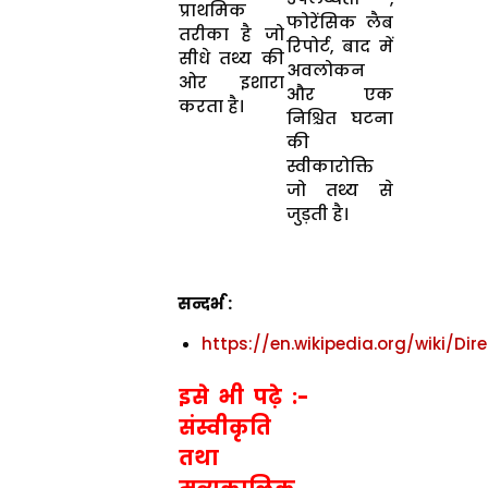
प्राथमिक
फोरेंसिक लैब
तरीका है
जो
रिपोर्ट, बाद में
सीधे तथ्य की
अवलोकन
ओर इशारा
और एक
करता है।
निश्चित घटना
की
स्वीकारोक्ति
जो तथ्य से
जुड़ती है।
सन्दर्भ :
https://en.wikipedia.org/wiki/Di
इसे भी पढ़े :-
संस्वीकृति
तथा