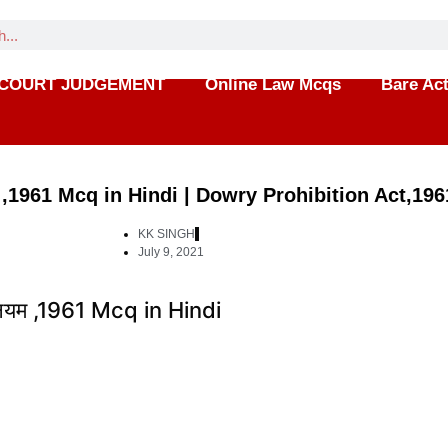
COURT JUDGEMENT
Online Law Mcqs
Bare Ac
यम ,1961 Mcq in Hindi | Dowry Prohibition Act,196
KK SINGH
July 9, 2021