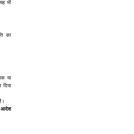
 यह भी
्ति का
िक या
न दिया
है।
 आदेश