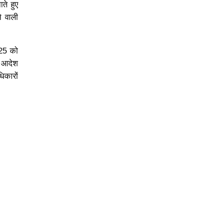
ाते हुए
े वाली
025 को
ह आदेश
िकारों