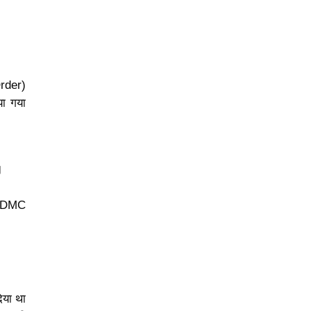
rder)
या गया
।
 NDMC
िया था