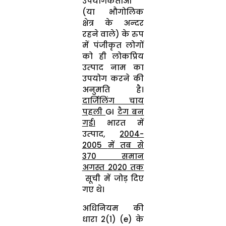
उपयोगकर्ताओं
(या भौगोलिक
क्षेत्र के अन्‍दर
रहने वाले) के रुप
में पंजीकृत लोगों
को ही लोकप्रिय
उत्‍पाद नाम का
उपयोग करने की
अनुमति है।
दार्जिलिंग चाय
पहली
GI
टैग बन
गई।
भारत में
उत्‍पाद,
2004-
2005
में तब से
370
समान
अगस्‍त 2020
तक
सूची में जोड़ दिए
गए थे।
अधिनियम की
धारा 2(1) (e) के