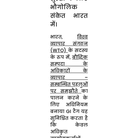
भौगोलिक
संकेत भारत
में।
भारत,
विश्‍व
व्‍यापार संगठन
(WTO)
के सदस्‍य
के रुप में,
बौद्धिक
सम्‍पदा के
अधिकारों के
व्‍यापार –
सम्‍बन्धित पहलुओं
पर समझौते
का
पालन करने के
लिए अधिनियम
बनाया GI टैग यह
सुनिश्चित करता है
कि केवल
अधिकृत