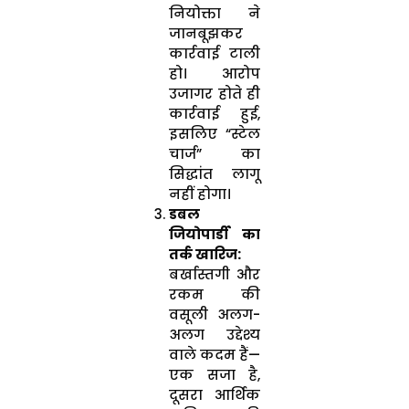
नियोक्ता ने
जानबूझकर
कार्रवाई टाली
हो। आरोप
उजागर होते ही
कार्रवाई हुई,
इसलिए “स्टेल
चार्ज” का
सिद्धांत लागू
नहीं होगा।
डबल
जियोपार्डी का
तर्क खारिज:
बर्खास्तगी और
रकम की
वसूली अलग-
अलग उद्देश्य
वाले कदम हैं—
एक सजा है,
दूसरा आर्थिक