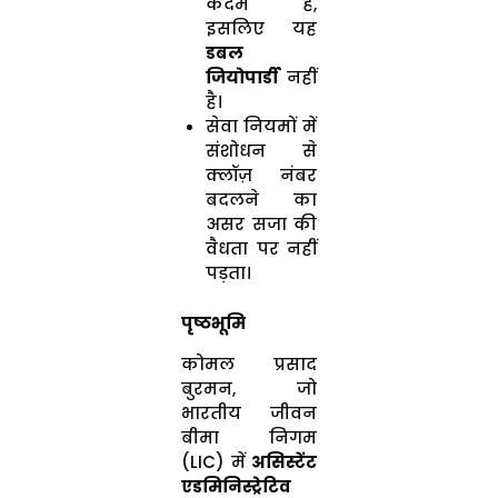
कदम हैं,
इसलिए यह
डबल
जियोपार्डी
नहीं
है।
सेवा नियमों में
संशोधन से
क्लॉज़ नंबर
बदलने का
असर सजा की
वैधता पर नहीं
पड़ता।
पृष्ठभूमि
कोमल प्रसाद
बुरमन, जो
भारतीय जीवन
बीमा निगम
(LIC) में
असिस्टेंट
एडमिनिस्ट्रेटिव