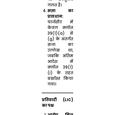
गलत है।
सज़ा का
प्रावधान:
चार्जशीट में
केवल क्लॉज़
39(1)(a) से
(g) के अंतर्गत
सजा का
उल्लेख था,
जबकि अंतिम
आदेश में
क्लॉज़ 39(1)
(i) के तहत
बर्खास्त किया
गया।
प्रतिवादी (LIC)
का पक्ष
आरोप सिद्ध