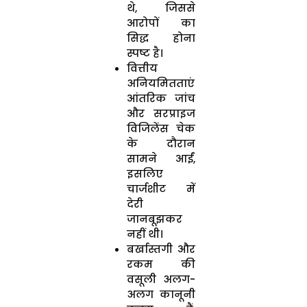
थे, जिससे
आरोपों का
सिद्ध होना
स्पष्ट है।
वित्तीय
अनियमितताएं
आंतरिक जांच
और सरप्राइज
विजिलेंस चेक
के दौरान
सामने आईं,
इसलिए
चार्जशीट में
देरी
जानबूझकर
नहीं थी।
बर्खास्तगी और
रकम की
वसूली अलग-
अलग कानूनी